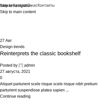
лавная
Каталог
О нас
Контакты
Skip to navigation
Skip to main content
Tag Archives: Trends
Home
Posts Tagged "Trends"
27
Авг
Design trends
Reinterprets the classic bookshelf
Posted by
admin
27 августа, 2021
0
Aliquet parturient scele risque scele risque nibh pretium
parturient suspendisse platea sapien ...
Continue reading