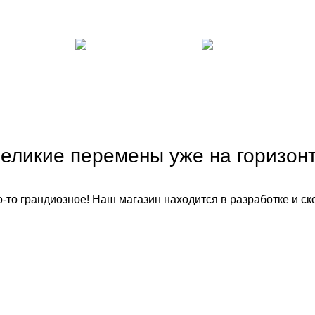
COOKING
FURNITURE
LI
1 Product
5 Products
1 
еликие перемены уже на горизон
-то грандиозное! Наш магазин находится в разработке и ск