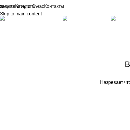
лавная
Каталог
О нас
Контакты
Skip to navigation
Skip to main content
ACCESSORIES
CLOCKS
3 Products
1 Product
В
Назревает что