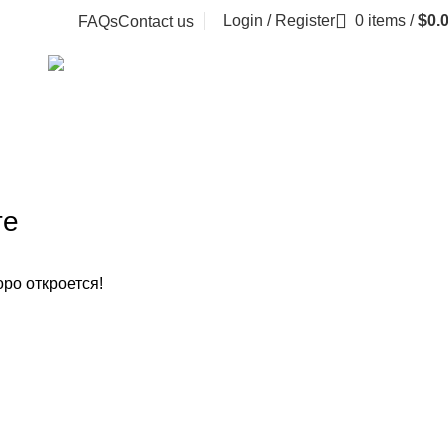
Login / Register
0
items
/
$
0.
FAQs
Contact us
GHTING
TOYS
Product
1 Product
те
оро откроется!