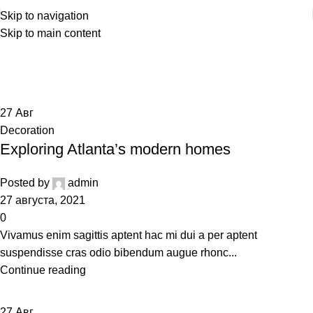
Skip to navigation
Skip to main content
Decoration
Home
Archive by Category "Decoration"
27
Авг
Decoration
Exploring Atlanta’s modern homes
Posted by
admin
27 августа, 2021
0
Vivamus enim sagittis aptent hac mi dui a per aptent
suspendisse cras odio bibendum augue rhonc...
Continue reading
27
Авг